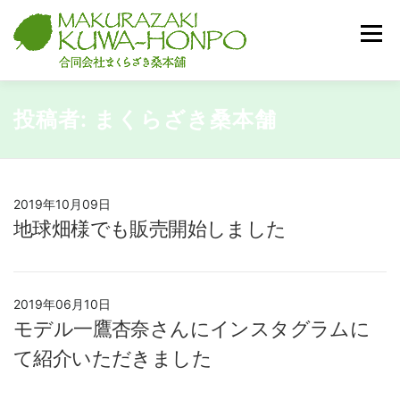
コ
ン
メニュ
テ
ン
ツ
へ
投稿者:
まくらざき桑本舗
HOME
商品紹介
私たちについて
お知らせ
ス
キ
ッ
プ
栽培と製茶
お問い合わせ
2019年10月09日
地球畑様でも販売開始しました
2019年06月10日
モデル一鷹杏奈さんにインスタグラムに
て紹介いただきました