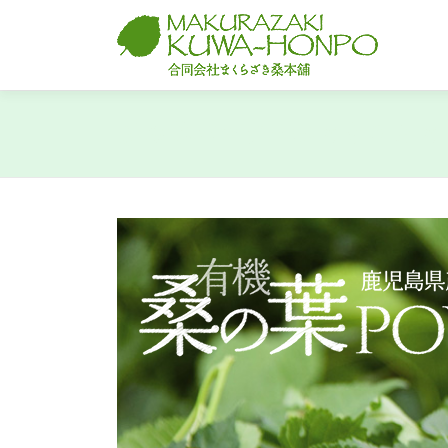
コ
ン
テ
ン
ツ
桑の葉パウダーができるまで
へ
ス
キ
ッ
プ