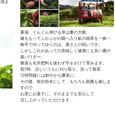
工場ま
夏場、ぐんぐん伸びる草は桑の大敵。
鎌をもってふかふかの畑へ入り畝の雑草を一株一
株手で刈ってゆくのは、暑さとの戦いです。
しかしこれがあっての美味しく健康にも良い桑の
葉パウダー。
農薬も化学肥料も使わず手をかけて育みます。
朝7時、涼しいうちに刈り取り、洗って製茶、
12時間後には鮮やかな桑茶に。
その後、順次粉末にして、もちろん殺菌も施しま
すので、
お茶にお菓子に、そのままでも安心して
召し上がっていただけます。